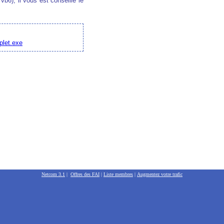
b6), il vous est conseillé le
plet.exe
Netcom 3.1
|
Offres des FAI
|
Liste membres
|
Augmentez votre trafic