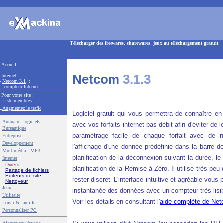
Télécharger des freewares, sharewares, jeux au téléchargement gratuit
Accueil
Netcom
3.1.3
Internet :
-
Netcom 3.1
:
compteur Internet
Pour votre site :
-
Liste membres
-
Augmentez le trafic
Logiciel gratuit qui vous permettra de connaître e
Annuaire logiciels
avec vos forfaits internet bas débit afin d'éviter de
Bureautique
paramétrage facile de chaque forfait avec de
Entreprise
Développement
l'affichage d'une donnée prédéfinie dans la barre de
Multimédia - MP3
planification de la déconnexion suivant la durée, le
Internet
Divers
planification de la Remise à Zéro. Il utilise très pe
Partage de fichiers
Editeurs de site
rester discret. L'interface intuitive et agréable vou
Nettoyeur
Jeux
instantanée des données avec un compteur très lisib
Utilitaire
Voir les détails en consultant l'
aide complète de Ne
Loisir & famille
Personnaliser PC
Ajouter aux favoris