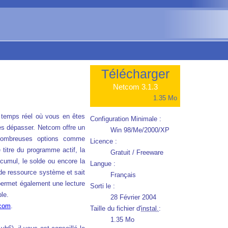
Télécharger
Netcom 3.1.3
1.35 Mo
n temps réel où vous en êtes
Configuration Minimale :
 les dépasser. Netcom offre un
Win 98/Me/2000/XP
 nombreuses options comme
Licence :
 titre du programme actif, la
Gratuit / Freeware
 cumul, le solde ou encore la
Langue :
u de ressource système et sait
Français
s permet également une lecture
Sorti le :
le.
28 Février 2004
tcom
.
Taille du fichier d'
instal.
:
1.35 Mo