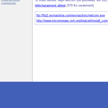
Si vous utilisez déjà Netcom (ou possédez les DLL v
Contactez-nous
téléchargement allégé
(370 Ko seulement)
ftp://ftp2.exmackina.com/exmackinc/netcom.exe
http://www.micromegas.ovh.org/logiciel/install_com