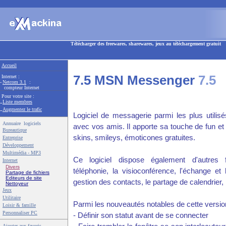
Télécharger des freewares, sharewares, jeux au téléchargement gratuit
Accueil
7.5 MSN Messenger
7.5
Internet :
-
Netcom 3.1
:
compteur Internet
Pour votre site :
-
Liste membres
-
Augmentez le trafic
Logiciel de messagerie parmi les plus utili
Annuaire logiciels
avec vos amis. Il apporte sa touche de fun et
Bureautique
skins, smileys, émoticones gratuites.
Entreprise
Développement
Multimédia - MP3
Ce logiciel dispose également d'autres fo
Internet
Divers
téléphonie, la visioconférence, l'échange et 
Partage de fichiers
Editeurs de site
gestion des contacts, le partage de calendrier, 
Nettoyeur
Jeux
Utilitaire
Parmi les nouveautés notables de cette versio
Loisir & famille
Personnaliser PC
- Définir son statut avant de se connecter
Ajouter aux favoris