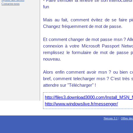
- Faire trembler la fenêtre se son interlocuteu
Contactez-nous
fun
Mais au fait, comment évitez de se faire 
Changez fréquemment de mot de passe.
Et comment changer de mot passe msn ? Allez 
connexion à votre Microsoft Passport Netw
remplissez le formulaire de mot de passe p
nouveau.
Alors enfin comment avoir msn ? ou bien 
bref, comment telecharger msn ? C'est très s
attendre sur "Télécharger" !
http://files3.download3000.com/Install_MSN
http://www.windowslive.fr/messenger/
Netcom 3.1
|
Offres de