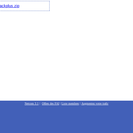
ackplus.zip
Netcom 3.1
|
Offres des FAI
|
Liste membres
|
Augmentez votre trafic