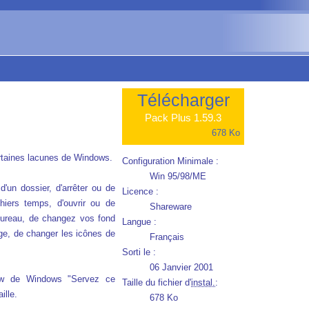
Télécharger
Pack Plus 1.59.3
678 Ko
ertaines lacunes de Windows.
Configuration Minimale :
Win 95/98/ME
d'un dossier, d'arrêter ou de
Licence :
chiers temps, d'ouvrir ou de
Shareware
 bureau, de changez vos fond
Langue :
ge, de changer les icônes de
Français
Sorti le :
06 Janvier 2001
iew de Windows "Servez ce
Taille du fichier d'
instal.
:
ille.
678 Ko