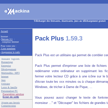
Télécharger des freewares, sharewares, jeux au téléchargement gratuit
Accueil
Pack Plus
1.59.3
Internet :
-
Netcom 3.1
:
compteur Internet
Pour votre site :
-
Liste membres
-
Augmentez le trafic
Pack Plus est un utilitaire qui permet de combler c
Annuaire logiciels
Bureautique
Pack Plus permet d'imprimer une liste de fichiers 
Entreprise
Développement
redémarrer votre ordinateur en supprimant les fi
Multimédia - MP3
fermer votre lecteur CD grâce à une icône sur le
Internet
Jeux
d'écran toute les xxx minutes ou à chaque démarra
Utilitaire
Windows, de tricher à Dame de Pique, ...
Loisir & famille
Personnaliser PC
Paramétrer window
Ecran de veille
Vous pouvez aussi changer le texte de fontv
monsieur ..." et "Découper" les fichiers de grandes ta
Ajouter aux favoris
Contactez-nous