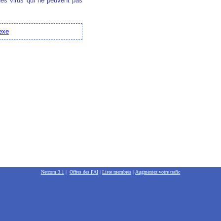
des virus qui ne peuvent pas
.exe
Netcom 3.1
|
Offres des FAI
|
Liste membres
|
Augmentez votre trafic