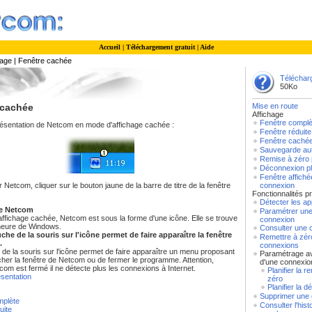
Accueil
|
Téléchargement gratuit
|
Aide
hage | Fenêtre cachée
Télécharg
50Ko
 cachée
Mise en route
Affichage
Fenêtre complè
présentation de Netcom en mode d'affichage cachée :
Fenêtre réduite
Fenêtre caché
Sauvegarde au
Remise à zéro p
Déconnexion pl
Fenêtre affiché
Netcom, cliquer sur le bouton jaune de la barre de titre de la fenêtre
connexion
Fonctionnalités pr
Détecter les ap
de Netcom
Paramétrer un
ffichage cachée, Netcom est sous la forme d'une icône. Elle se trouve
connexion
'heure de Windows.
Consulter une 
che de la souris sur l'icône permet de faire apparaître la fenêtre
Remettre à zér
.
connexions
t de la souris sur l'icône permet de faire apparaître un menu proposant
Paramétrage a
ficher la fenêtre de Netcom ou de fermer le programme. Attention,
d'une connexio
com est fermé il ne détecte plus les connexions à Internet.
Planifier la r
ésentation
zéro
Planifier la 
:
Supprimer une
mplète
Consulter l'his
uite