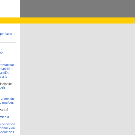
er l'aide
-
te
e
tomatique
lanifiée
anifiée
e à la
incipales
pels
e
connexion
o une/des
vancé
n
emise à
déconnexion
 connexion
torique des