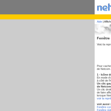
Aide
| Affic
Fenêtre
Voici la re
Pour cacher 
de Netcom.
1 - Icône 
En mode d'a
à côté de l
Un clic gau
de Netcom
Un clic droi
de faire af
lorsque Net
voir la repr
voir aussi 
Fenêtre co
Fenêtre réd