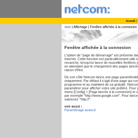
Accueil
|
Aide
| Affichage | Fenêtre affichée à la connexion
Fenêtre affichée à la connexion
L'option de "page de démarrage" est présente d
Internet. Cette fonction est particulièrement util
revanche, lorsqu'on lance de nouvelles fenêtres p
en attendant que le chargement des pages lancées
raison d'être.
De son côté Netcom lance une page paramétrabl
uniquement. Par défaut il s'agit d'une page qui c
programme et au maintient de sa gratuité. Netcom o
paramétrer pour afficher votre site préféré. Pour 
menu [Config] > [Page lancée à la connexion] et s
par exemple "http://www.google.com". Pour lance
saisissez "http://".
voir aussi :
Paramétrage avancé